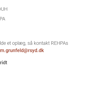
 OUH
HPA
olde et oplæg, så kontakt REHPAs
olm.grunfeld@rsyd.dk
ridt