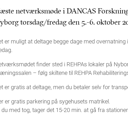
æste netværksmøde i DANCAS Forsknings
yborg torsdag/fredag den 5.-6. oktober 2
t er muligt at deltage begge dage med overnatning i 
edag.
etværksmødet finder sted i REHPAs lokaler på Nybo
æningssalen – følg skiltene til REHPA Rehabiliterin
t er gratis at deltage, men du betaler selv for transp
r er gratis parkering på sygehusets matrikel.
 du med tog, tager det 15-20 min. at gå fra statione