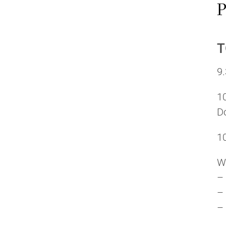
P
T
9
1
Do
1
W
– 
– 
–