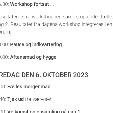
6.30:
Workshop fortsat …
sultaterne fra workshoppen samles op under fælles
g 2. Resultater fra dagens workshop integreres i en
orum.
8.00:
Pause og indkvartering
9.00:
Aftensmad og hygge
REDAG DEN 6. OKTOBER 2023
.00:
Fælles morgenmad
.40:
Tjek ud
fra værelser
.00:
Velkomst og opsamling på dag 1