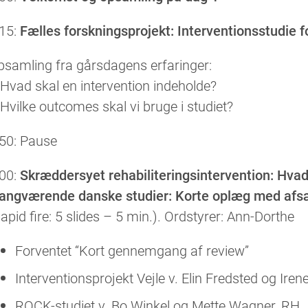
.15:
Fælles forskningsprojekt: Interventionsstudie fo
psamling fra gårsdagens erfaringer:
Hvad skal en intervention indeholde?
Hvilke outcomes skal vi bruge i studiet?
.50: Pause
.00:
Skræddersyet rehabiliteringsintervention: Hvad 
gangværende danske studier: Korte oplæg med afs
apid fire: 5 slides – 5 min.). Ordstyrer: Ann-Dorthe
Forventet “Kort gennemgang af review”
Interventionsprojekt Vejle v. Elin Fredsted og Iren
ROCK-studiet v. Bo Winkel og Mette Wagner, RH