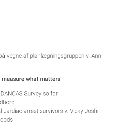
på vegne af planlægningsgruppen v. Ann-
o measure what matters’
 DANCAS Survey so far
ndborg
l cardiac arrest survivors v. Vicky Joshi
woods