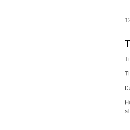
1
T
Ti
T
Du
Hu
at