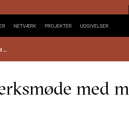
ER
NETVÆRK
PROJEKTER
UDGIVELSER
DANCAS netværksmøde med mulighed for overnatning
rksmøde med mu