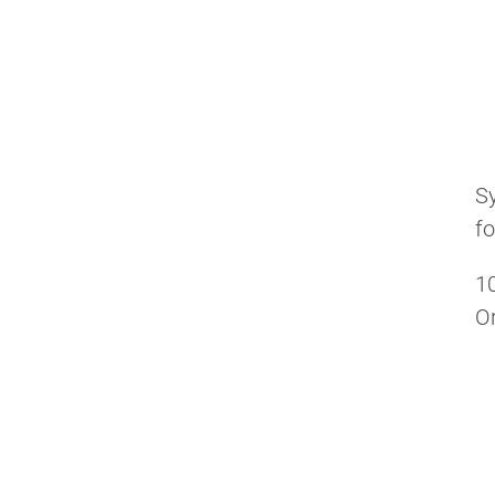
Sy
fo
1
Or