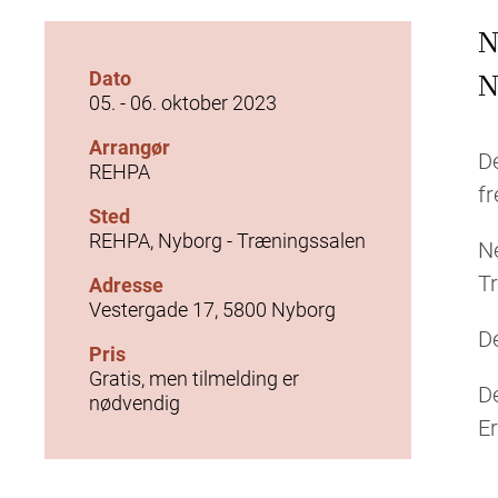
N
Dato
N
05. - 06. oktober 2023
Arrangør
De
REHPA
fr
Sted
REHPA, Nyborg - Træningssalen
N
Tr
Adresse
Vestergade 17, 5800 Nyborg
De
Pris
Gratis, men tilmelding er
De
nødvendig
Er