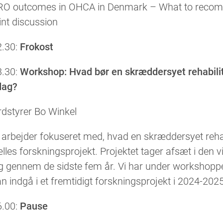
RO outcomes in OHCA in Denmark – What to recommend
int discussion
2.30:
Frokost
3.30:
Workshop: Hvad bør en skræddersyet rehabilit
dag?
rdstyrer Bo Winkel
 arbejder fokuseret med, hvad en skræddersyet rehabi
lles forskningsprojekt. Projektet tager afsæt i den
ig gennem de sidste fem år. Vi har under workshop
n indgå i et fremtidigt forskningsprojekt i 2024-2025
6.00:
Pause