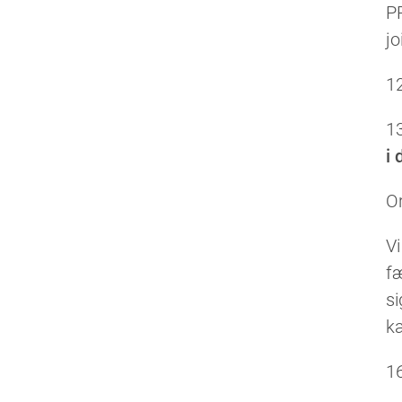
P
jo
1
1
i 
O
Vi
fæ
s
ka
1