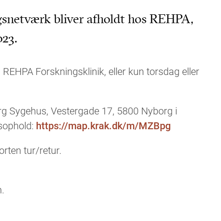
netværk bliver afholdt hos REHPA,
023.
REHPA Forskningsklinik, eller kun torsdag eller
rg Sygehus, Vestergade 17, 5800 Nyborg i
gsophold:
https://map.krak.dk/m/MZBpg
orten tur/retur.
n.