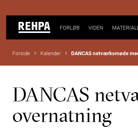
FORLØB
VIDEN
MATERIAL
Forside
Kalender
DANCAS netvæ
overnatning