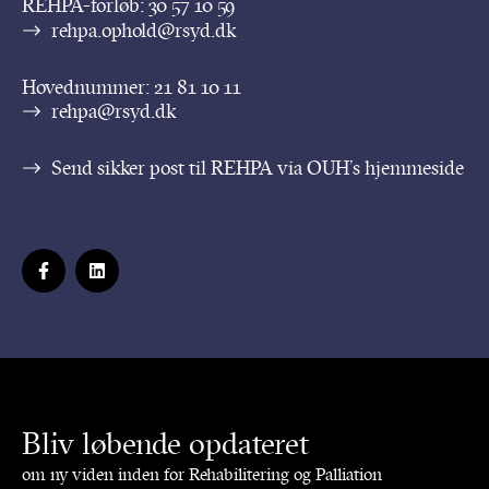
REHPA-forløb:
30 57 10 59
rehpa.ophold@rsyd.dk
Hovednummer:
21 81 10 11
rehpa@rsyd.dk
Send sikker post til REHPA via OUH’s hjemmeside
Bliv løbende opdateret
om ny viden inden for Rehabilitering og Palliation