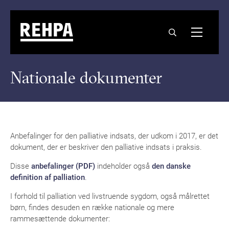
Nationale dokumenter
Anbefalinger for den palliative indsats, der udkom i 2017, er det
dokument, der er beskriver den palliative indsats i praksis.
Disse
anbefalinger (PDF)
indeholder også
den danske
definition af palliation
.
I forhold til palliation ved livstruende sygdom, også målrettet
børn, findes desuden en række nationale og mere
rammesættende dokumenter: