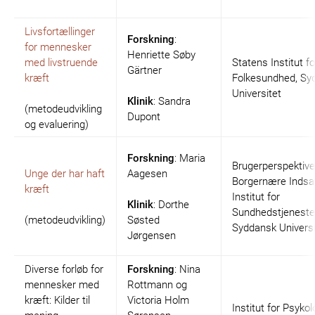
Livsfortællinger
Forskning
:
for mennesker
Henriette Søby
med livstruende
Statens Institut fo
Gärtner
kræft
Folkesundhed, Sy
Universitet
Klinik
: Sandra
(metodeudvikling
Dupont
og evaluering)
Forskning
: Maria
Brugerperspektive
Unge der har haft
Aagesen
Borgernære Indsat
kræft
Institut for
Klinik
: Dorthe
Sundhedstjeneste
(metodeudvikling)
Søsted
Syddansk Universi
Jørgensen
Diverse forløb for
Forskning
: Nina
mennesker med
Rottmann og
kræft: Kilder til
Victoria Holm
Institut for Psykol