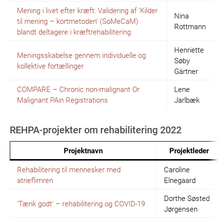
Mening i livet efter kræft: Validering af ’Kilder
Nina
til mening – kortmetoden’ (SoMeCaM)
Rottmann
blandt deltagere i kræftrehabilitering
Henriette
Meningsskabelse gennem individuelle og
Søby
kollektive fortællinger
Gärtner
COMPARE – Chronic non-malignant Or
Lene
Malignant PAin Registrations
Jarlbæk
REHPA-projekter om rehabilitering 2022
Projektnavn
Projektleder
Rehabilitering til mennesker med
Caroline
atrieflimren
Elnegaard
Dorthe Søsted
‘Tænk godt’ – rehabilitering og COVID-19
Jørgensen