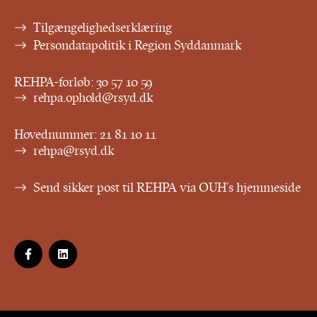
Tilgængelighedserklæring
Persondatapolitik i Region Syddanmark
REHPA-forløb:
30 57 10 59
rehpa.ophold@rsyd.dk
Hovednummer:
21 81 10 11
rehpa@rsyd.dk
Send sikker post til REHPA via OUH’s hjemmeside