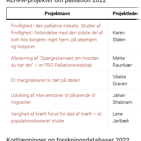
Projektnavn
Projektleder
Frivillighed i den palliative indsats. Studier af
frivillighed i forbindelse med den sidste del af
Karen
livet hos borgere i eget hjem, på plejehjem
Stølen
og hospicer
Afprøvning af ”Spørgeskemaet om hvordan
Mette
du har det” – et PRO Palliationsredskab
Raunkiær
Vibeke
Et marginaliseret liv tæt på døden
Graven
Udvikling af interventioner til pårørende til
Jahan
migranter
Shabnam
Varighed af kræft forud for død af kræft – et
Lene
populationsbaseret studie
Jarlbæk
Kortlægninger og forskningsdatabaser 2022