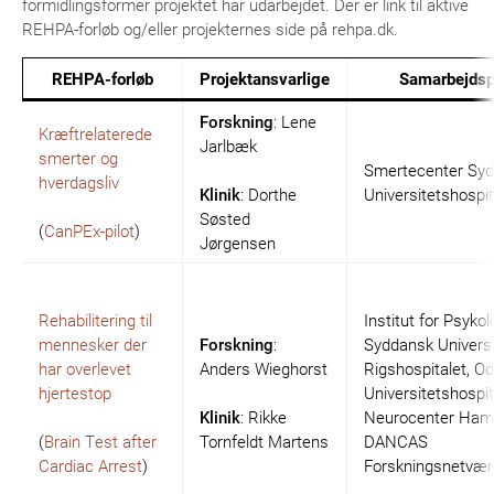
formidlingsformer projektet har udarbejdet. Der er link til aktive
REHPA-forløb og/eller projekternes side på rehpa.dk.
REHPA-forløb
Projektansvarlige
Samarbejdsp
Forskning
: Lene
Kræftrelaterede
Jarlbæk
smerter og
Smertecenter Syd
hverdagsliv
Klinik
: Dorthe
Universitetshospit
Søsted
(
CanPEx-pilot
)
Jørgensen
Rehabilitering til
Institut for Psykol
mennesker der
Forskning
:
Syddansk Universi
har overlevet
Anders Wieghorst
Rigshospitalet, O
hjertestop
Universitetshospit
Klinik
: Rikke
Neurocenter Ham
(
Brain Test after
Tornfeldt Martens
DANCAS
Cardiac Arrest
)
Forskningsnetvær