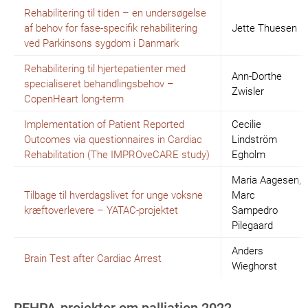
Rehabilitering til tiden – en undersøgelse
af behov for fase-specifik rehabilitering
Jette Thuesen
ved Parkinsons sygdom i Danmark
Rehabilitering til hjertepatienter med
Ann-Dorthe
specialiseret behandlingsbehov –
Zwisler
CopenHeart long-term
Implementation of Patient Reported
Cecilie
Outcomes via questionnaires in Cardiac
Lindström
Rehabilitation (The IMPROveCARE study)
Egholm
Maria Aagesen,
Tilbage til hverdagslivet for unge voksne
Marc
kræftoverlevere – YATAC-projektet
Sampedro
Pilegaard
Anders
Brain Test after Cardiac Arrest
Wieghorst
REHPA-projekter om palliation 2022