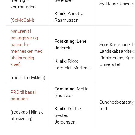
mening –
Sørensen
Syddansk Universi
kortmetoden
Klinik
: Annette
(
SoMeCaM
)
Rasmussen
Naturen til
bevægelse og
Forskning
: Lene
pause for
Sorø Kommune, P
Jarlbæk
mennesker med
Landskabsarkitekt
uhelbredelig
Planlægning, Køb
Klinik
: Rikke
kræft
Universitet
Tornfeldt Martens
(metodeudvikling)
Forskning
: Mette
PRO til basal
Raunkiær
palliation
Sundhedsdatastyr
Klinik
: Dorthe
m.fl.
(redskab i klinisk
Søsted
afprøvning)
Jørgensen