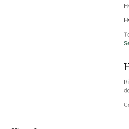
Hv
H
Te
S
H
Ri
d
Go