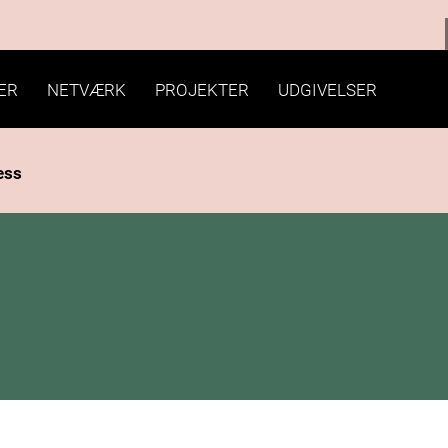
ER
NETVÆRK
PROJEKTER
UDGIVELSER
ess