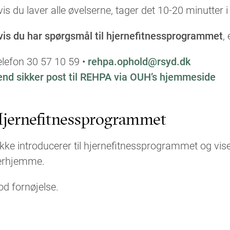
is du laver alle øvelserne, tager det 10-20 minutter i 
vis du har spørgsmål til hjernefitnessprogrammet
,
lefon 30 57 10 59 •
rehpa.ophold@rsyd.dk
end sikker post til REHPA via OUH’s hjemmeside
jernefitnessprogrammet
kke introducerer til hjernefitnessprogrammet og vis
erhjemme.
d fornøjelse.