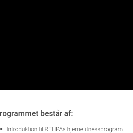
rogrammet består af:
Introduktion til REHPAs hjernefitnessprogram