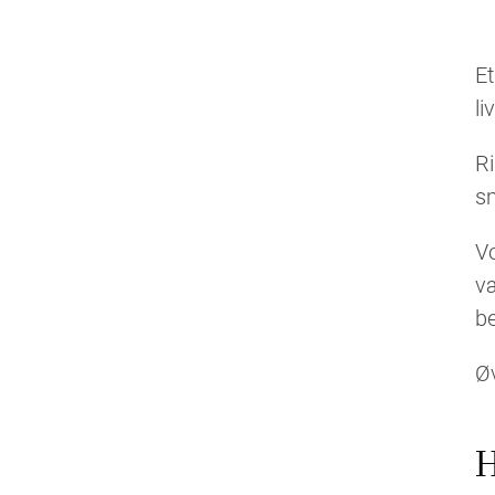
Et
l
Ri
sm
Vo
væ
be
Øv
H