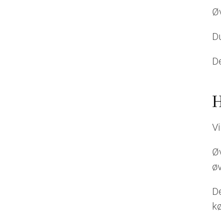
Øv
Du
De
H
Vi
Øv
øv
De
kø