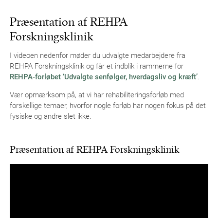
Præsentation af REHPA
Forskningsklinik
I videoen nedenfor møder du udvalgte medarbejdere fra
REHPA Forskningsklinik og får et indblik i rammerne for
REHPA-forløbet ‘Udvalgte senfølger, hverdagsliv og kræft’
.
Vær opmærksom på, at vi har rehabiliteringsforløb med
forskellige temaer, hvorfor nogle forløb har nogen fokus på det
fysiske og andre slet ikke.
Præsentation af REHPA Forskningsklinik