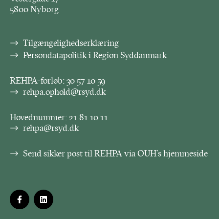
5800 Nyborg
Tilgængelighedserklæring
Persondatapolitik i Region Syddanmark
REHPA-forløb:
30 57 10 59
rehpa.ophold@rsyd.dk
Hovednummer:
21 81 10 11
rehpa@rsyd.dk
Send sikker post til REHPA via OUH’s hjemmeside