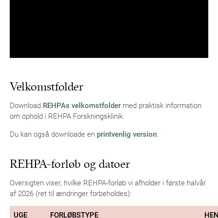
Velkomstfolder
Download
REHPAs velkomstfolder
med praktisk information
om ophold i REHPA Forskningsklinik.
Du kan også downloade en
printvenlig version
.
REHPA-forløb og datoer
Oversigten viser, hvilke REHPA-forløb vi afholder i første halvår
af 2026 (ret til ændringer forbeholdes):
UGE
FORLØBSTYPE
HEN