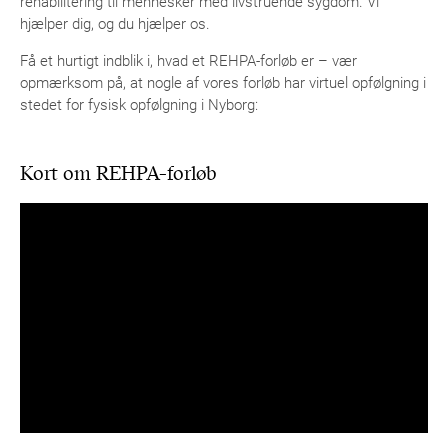
rehabilitering til mennesker med livstruende sygdom. Vi
hjælper dig, og du hjælper os.
Få et hurtigt indblik i, hvad et REHPA-forløb er – vær
opmærksom på, at nogle af vores forløb har virtuel opfølgning i
stedet for fysisk opfølgning i Nyborg:
Kort om REHPA-forløb