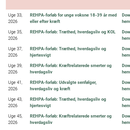
Uge 33,
REHPA-forløb for unge voksne 18-39 år med
Dow
2026
eller efter kræft
hen
Uge 35,
REHPA-forløb: Træthed, hverdagsliv og KOL
Dow
2026
hen
Uge 37,
REHPA-forløb: Træthed, hverdagsliv og
Dow
2026
hjertesvigt
hen
Uge 39,
REHPA-forløb: Kræftrelaterede smerter og
Dow
2026
hverdagsliv
hen
Uge 41,
REHPA-forløb: Udvalgte senfølger,
Dow
2026
hverdagsliv og kræft
hen
Uge 43,
REHPA-forløb: Træthed, hverdagsliv og
Dow
2026
hjertesvigt
hen
Uge 45,
REHPA-forløb: Kræftrelaterede smerter og
Dow
2026
hverdagsliv
hen