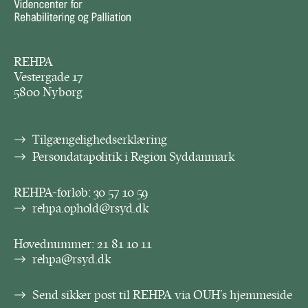
REHPA
Vestergade 17
5800 Nyborg
Tilgængelighedserklæring
Persondatapolitik i Region Syddanmark
REHPA-forløb:
30 57 10 59
rehpa.ophold@rsyd.dk
Hovednummer:
21 81 10 11
rehpa@rsyd.dk
Send sikker post til REHPA via OUH’s hjemmeside