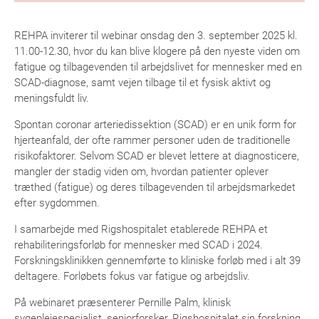
REHPA inviterer til webinar onsdag den 3. september 2025 kl.
11.00-12.30, hvor du kan blive klogere på den nyeste viden om
fatigue og tilbagevenden til arbejdslivet for mennesker med en
SCAD-diagnose, samt vejen tilbage til et fysisk aktivt og
meningsfuldt liv.
Spontan coronar arteriedissektion (SCAD) er en unik form for
hjerteanfald, der ofte rammer personer uden de traditionelle
risikofaktorer. Selvom SCAD er blevet lettere at diagnosticere,
mangler der stadig viden om, hvordan patienter oplever
træthed (fatigue) og deres tilbagevenden til arbejdsmarkedet
efter sygdommen.
I samarbejde med Rigshospitalet etablerede REHPA et
rehabiliteringsforløb for mennesker med SCAD i 2024.
Forskningsklinikken gennemførte to kliniske forløb med i alt 39
deltagere. Forløbets fokus var fatigue og arbejdsliv.
På webinaret præsenterer Pernille Palm, klinisk
sygeplejespecialist, seniorforsker, Rigshospitalet sin forskning