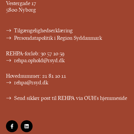
Vestergade 17
5800 Nyborg
Tilgængelighedserklæring
Persondatapolitik i Region Syddanmark
REHPA-forløb:
30 57 10 59
rehpa.ophold@rsyd.dk
Hovednummer:
21 81 10 11
rehpa@rsyd.dk
Send sikker post til REHPA via OUH’s hjemmeside