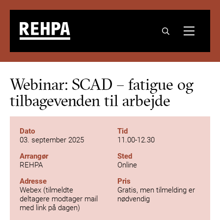
Webinar: SCAD – fatigue og
tilbagevenden til arbejde
Dato
Tid
03. september 2025
11.00-12.30
Arrangør
Sted
REHPA
Online
Adresse
Pris
Webex (tilmeldte
Gratis, men tilmelding er
deltagere modtager mail
nødvendig
med link på dagen)