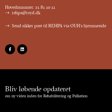
Hovednummer:
21 81 10 11
rehpa@rsyd.dk
Send sikker post til REHPA via OUH’s hjemmeside
Bliv løbende opdateret
om ny viden inden for Rehabilitering og Palliation