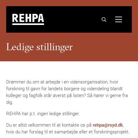
Ledige stillinger
Drømmer du om at arbejde i en vidensorganisation, hvor
forskning til gavn for landets borgere og videndeling blandt
kolleger og fagfolk står øverst på listen? Så hører vi gerne fra
dig.
REHPA har p.t. ingen ledige stillinger.
Du er altid velkommen til at kontakte os på
rehpa@rsyd.dk
,
hvis du har forslag til et samarbejde eller et forskningsprojekt.