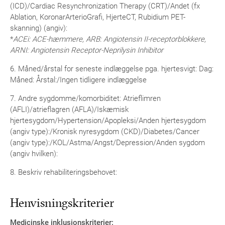
(ICD)/Cardiac Resynchronization Therapy (CRT)/Andet (fx
Ablation, KoronarArterioGrafi, HjerteCT, Rubidium PET-
skanning) (angiv):
*
ACEi: ACE-hæmmere, ARB: Angiotensin II-receptorblokkere,
ARNI: Angiotensin Receptor-Neprilysin Inhibitor
6. Måned/årstal for seneste indlæggelse pga. hjertesvigt: Dag:
Måned: Årstal:/Ingen tidligere indlæggelse
7. Andre sygdomme/komorbiditet: Atrieflimren
(AFLI)/atrieflagren (AFLA)/Iskæmisk
hjertesygdom/Hypertension/Apopleksi/Anden hjertesygdom
(angiv type):/Kronisk nyresygdom (CKD)/Diabetes/Cancer
(angiv type):/KOL/Astma/Angst/Depression/Anden sygdom
(angiv hvilken):
8. Beskriv rehabiliteringsbehovet:
Henvisningskriterier
Medicinske inklusionskriterier: