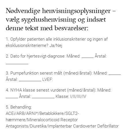
Nødvendige henvisningsoplysninger –
vælg sygehushenvisning og indsæt
denne tekst med besvarelser:
1. Opfylder patienten alle inklusionskriterier og ingen af
eksklusionskriterierne? Ja/Nej
2. Dato for hjertesvigt-diagnose: Måned: _______ Årstal:
_____________
3. Pumpefunktion senest målt (måned/årstal): Måned: _______
Årstal: _____________ LVEF:
4. NYHA klasse senest vurderet (måned/årstal): Måned:
_______ Årstal: _____________ Klasse: I/II/III/IV
5. Behandling:
ACEi/ARB/ARNI*/Betablokkere/SGLT2-
hæmmere/Mineralocorticoid Receptor
Antagonists/Diuretika/Implanterbar Cardioverter Defibrillator