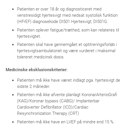
Patienten er over 18 år og diagnosticeret med
venstresidigt hjertesvigt med nedsat systolisk funktion
(HFrEF) diagnosekode DI501 Hjertesvigt; DI501G.
Patienten oplever fatigue/træthed, som kan relateres til
hjertesvigtet.
Patienten skal have gennemgået et optitreringsforløb i
hjertesvigtsambulatoriet og være vurderet i maksimal
tolereret medicinsk dosis.
Medicinske eksklusionskriterier:
Patienten må ikke have været indlagt pga. hjertesvigt de
sidste 2 måneder.
Patienten må ikke afvente planlagt KoronarArterioGrafi
(KAG)/Koronar bypass (CABG)/ Implanterbar
Cardioverter Defibrillator (ICD)/Cardiac
Resynchronization Therapy (CRT)
Patienten må ikke have en LVEF på mindre end 15 %.