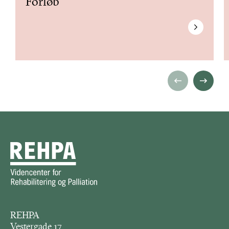
Forløb
REHPA
Vestergade 17