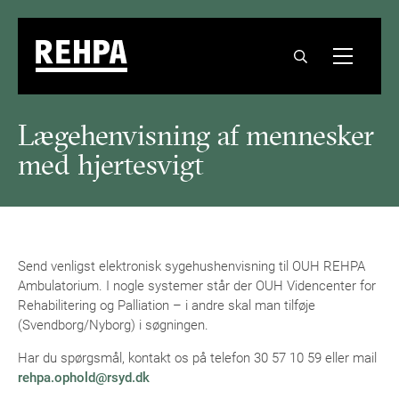
Lægehenvisning af mennesker
med hjertesvigt
Send venligst elektronisk sygehushenvisning til OUH REHPA
Ambulatorium. I nogle systemer står der OUH Videncenter for
Rehabilitering og Palliation – i andre skal man tilføje
(Svendborg/Nyborg) i søgningen.
Har du spørgsmål, kontakt os på telefon 30 57 10 59 eller mail
rehpa.ophold@rsyd.dk