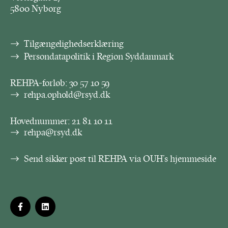
5800 Nyborg
Tilgængelighedserklæring
Persondatapolitik i Region Syddanmark
REHPA-forløb:
30 57 10 59
rehpa.ophold@rsyd.dk
Hovednummer:
21 81 10 11
rehpa@rsyd.dk
Send sikker post til REHPA via OUH’s hjemmeside