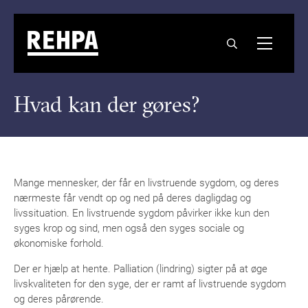
Hvad kan der gøres?
Mange mennesker, der får en livstruende sygdom, og deres
nærmeste får vendt op og ned på deres dagligdag og
livssituation. En livstruende sygdom påvirker ikke kun den
syges krop og sind, men også den syges sociale og
økonomiske forhold.
Der er hjælp at hente. Palliation (lindring) sigter på at øge
livskvaliteten for den syge, der er ramt af livstruende sygdom
og deres pårørende.