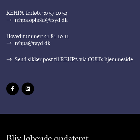
REHPA-forløb:
30 57 10 59
rehpa.ophold@rsyd.dk
Hovednummer:
21 81 10 11
rehpa@rsyd.dk
Send sikker post til REHPA via OUH’s hjemmeside
Bliv løbende opdateret