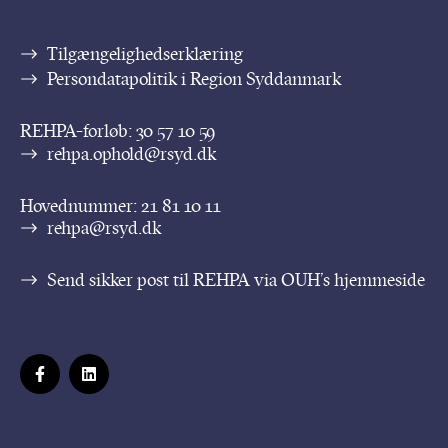
Tilgængelighedserklæring
Persondatapolitik i Region Syddanmark
REHPA-forløb:
30 57 10 59
rehpa.ophold@rsyd.dk
Hovednummer:
21 81 10 11
rehpa@rsyd.dk
Send sikker post til REHPA via OUH’s hjemmeside