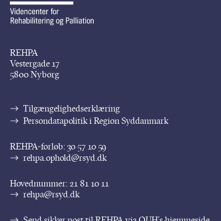
REHPA
Vestergade 17
5800 Nyborg
Tilgængelighedserklæring
Persondatapolitik i Region Syddanmark
REHPA-forløb:
30 57 10 59
rehpa.ophold@rsyd.dk
Hovednummer:
21 81 10 11
rehpa@rsyd.dk
Send sikker post til REHPA via OUH’s hjemmeside