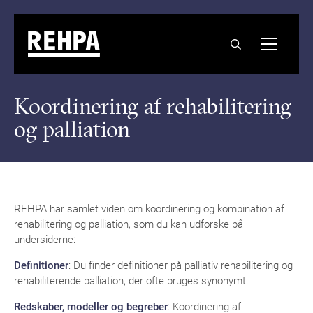
Koordinering af rehabilitering
og palliation
REHPA har samlet viden om koordinering og kombination af
rehabilitering og palliation, som du kan udforske på
undersiderne:
Definitioner
: Du finder definitioner på palliativ rehabilitering og
rehabiliterende palliation, der ofte bruges synonymt.
Redskaber, modeller og begreber
: Koordinering af