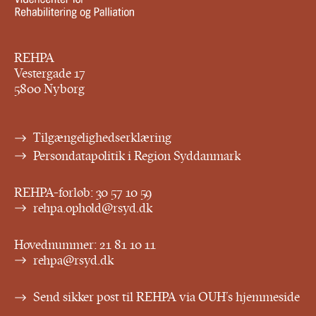
REHPA
Vestergade 17
5800 Nyborg
Tilgængelighedserklæring
Persondatapolitik i Region Syddanmark
REHPA-forløb:
30 57 10 59
rehpa.ophold@rsyd.dk
Hovednummer:
21 81 10 11
rehpa@rsyd.dk
Send sikker post til REHPA via OUH’s hjemmeside