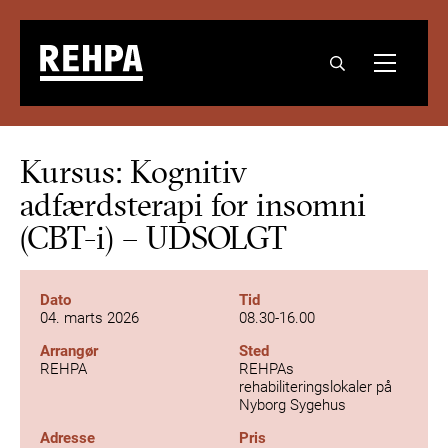
Kursus: Kognitiv
adfærdsterapi for insomni
(CBT-i) – UDSOLGT
Dato
Tid
04. marts 2026
08.30-16.00
Arrangør
Sted
REHPA
REHPAs
rehabiliteringslokaler på
Nyborg Sygehus
Adresse
Pris