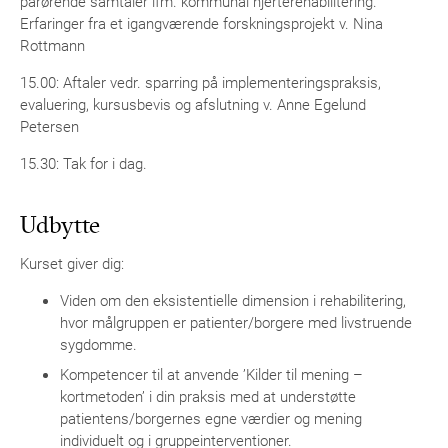
pårørende samtaler ifm. kommunal hjerterehabilitering.
Erfaringer fra et igangværende forskningsprojekt v. Nina
Rottmann
15.00: Aftaler vedr. sparring på implementeringspraksis,
evaluering, kursusbevis og afslutning v. Anne Egelund
Petersen
15.30: Tak for i dag.
Udbytte
Kurset giver dig:
Viden om den eksistentielle dimension i rehabilitering,
hvor målgruppen er patienter/borgere med livstruende
sygdomme.
Kompetencer til at anvende ’Kilder til mening –
kortmetoden’ i din praksis med at understøtte
patientens/borgernes egne værdier og mening
individuelt og i gruppeinterventioner.