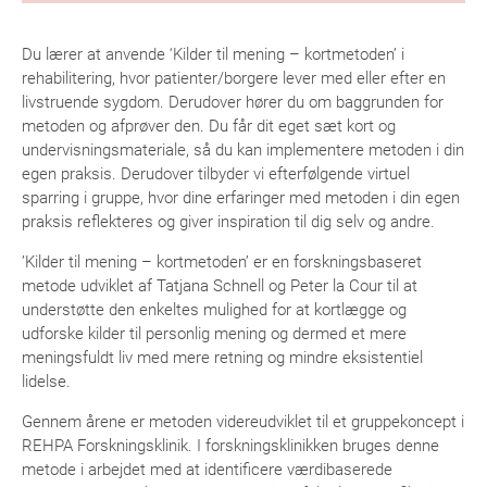
Du lærer at anvende ‘Kilder til mening – kortmetoden’ i
rehabilitering, hvor patienter/borgere lever med eller efter en
livstruende sygdom. Derudover hører du om baggrunden for
metoden og afprøver den. Du får dit eget sæt kort og
undervisningsmateriale, så du kan implementere metoden i din
egen praksis. Derudover tilbyder vi efterfølgende virtuel
sparring i gruppe, hvor dine erfaringer med metoden i din egen
praksis reflekteres og giver inspiration til dig selv og andre.
’Kilder til mening – kortmetoden’ er en forskningsbaseret
metode udviklet af Tatjana Schnell og Peter la Cour til at
understøtte den enkeltes mulighed for at kortlægge og
udforske kilder til personlig mening og dermed et mere
meningsfuldt liv med mere retning og mindre eksistentiel
lidelse.
Gennem årene er metoden videreudviklet til et gruppekoncept i
REHPA Forskningsklinik. I forskningsklinikken bruges denne
metode i arbejdet med at identificere værdibaserede