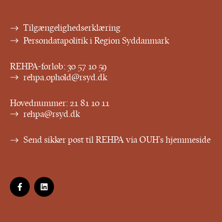
Tilgængelighedserklæring
Persondatapolitik i Region Syddanmark
REHPA-forløb:
30 57 10 59
rehpa.ophold@rsyd.dk
Hovednummer:
21 81 10 11
rehpa@rsyd.dk
Send sikker post til REHPA via OUH’s hjemmeside