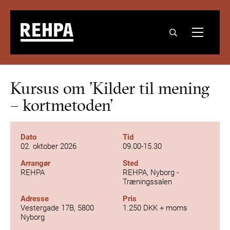
Kursus om ’Kilder til mening
– kortmetoden’
Dato
Tid
02. oktober 2026
09.00-15.30
Arrangør
Sted
REHPA
REHPA, Nyborg -
Træningssalen
Adresse
Pris
Vestergade 17B, 5800
1.250 DKK + moms
Nyborg