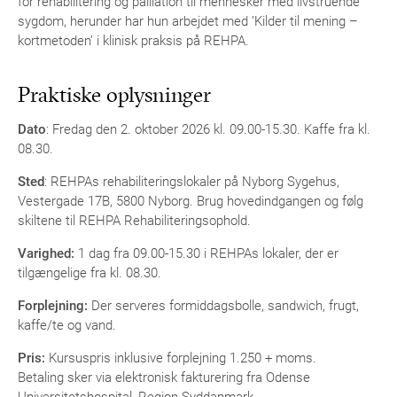
for rehabilitering og palliation til mennesker med livstruende
sygdom, herunder har hun arbejdet med ’Kilder til mening –
kortmetoden’ i klinisk praksis på REHPA.
Praktiske oplysninger
Dato
: Fredag den 2. oktober 2026 kl. 09.00-15.30. Kaffe fra kl.
08.30.
Sted
: REHPAs rehabiliteringslokaler på Nyborg Sygehus,
Vestergade 17B, 5800 Nyborg. Brug hovedindgangen og følg
skiltene til REHPA Rehabiliteringsophold.
Varighed:
1 dag fra 09.00-15.30 i REHPAs lokaler, der er
tilgængelige fra kl. 08.30.
Forplejning:
Der serveres formiddagsbolle, sandwich, frugt,
kaffe/te og vand.
Pris:
Kursuspris inklusive forplejning 1.250 + moms.
Betaling sker via elektronisk fakturering fra Odense
Universitetshospital, Region Syddanmark.