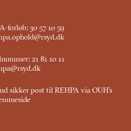
-forløb:
30 57 10 59
hpa.ophold@rsyd.dk
dnummer:
21 81 10 11
hpa@rsyd.dk
nd sikker post til REHPA via OUH’s
emmeside