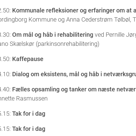
2.50:
Kommunale refleksioner og erfaringer om at 
ordingborg Kommune og Anna Cederstrøm Tølbøl,
3.30:
Om mål og håb i rehabilitering
ved Pernille Jør
no Skælskør (parkinsonrehabilitering)
3.50:
Kaffepause
4.10:
Dialog om eksistens, mål og håb i netværksgr
4.40:
Fælles opsamling og tanker om næste netvæ
nnette Rasmussen
5.15:
Tak for i dag
5.15:
Tak for i dag