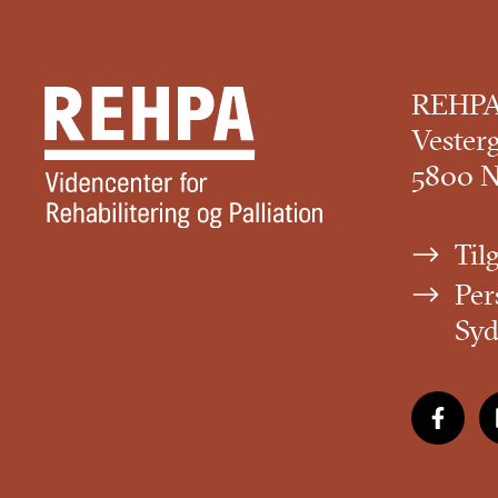
REHP
Vester
5800 
Til
Per
Sy