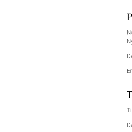
P
N
Ny
De
Er
T
Ti
De