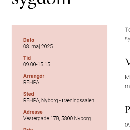
T
s
Dato
08. maj 2025
Tid
M
09.00-15.15
Arrangør
Må
REHPA
me
Sted
REHPA, Nyborg - træningssalen
P
Adresse
Vestergade 17B, 5800 Nyborg
0
Pris