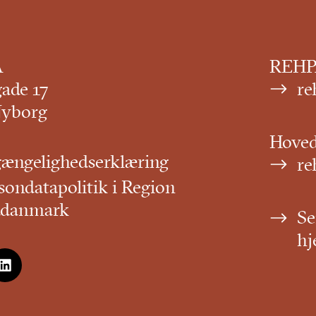
A
REHPA
gade 17
re
Nyborg
Hove
gængelighedserklæring
re
sondatapolitik i Region
ddanmark
Se
hj