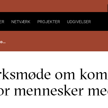
ER
NETVÆRK
PROJEKTER
UDGIVELSER
REHPA Netværksmøde om kommunal rehabilitering for mennesker med livstruende sygdom
rksmøde om kom
 for mennesker me