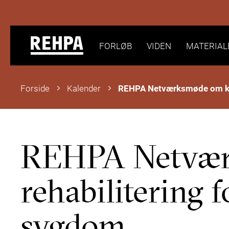
FORLØB
VIDEN
MATERIAL
Forside
Kalender
REHPA Netvæ
rehabilitering
sygdom