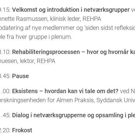
9.15:
Velkomst og introduktion i netværksgrupper
v
nnette Rasmussen, klinisk leder, REHPA
datering af nye medlemmer og ’siden sidst refleksio
le fra hver gruppe i plenum.
0.10:
Rehabiliteringsprocessen – hvor og hvornår ka
huesen, lektor, REHPA
0.45:
Pause
1.00:
Eksistens – hvordan kan vi tale om det?
ved Ni
orskningsenheden for Almen Praksis, Syddansk Unive
1.45:
Dialog i netværksgrupperne og opsamling i p
2.20:
Frokost