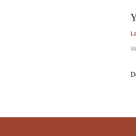
Y
L
V
D