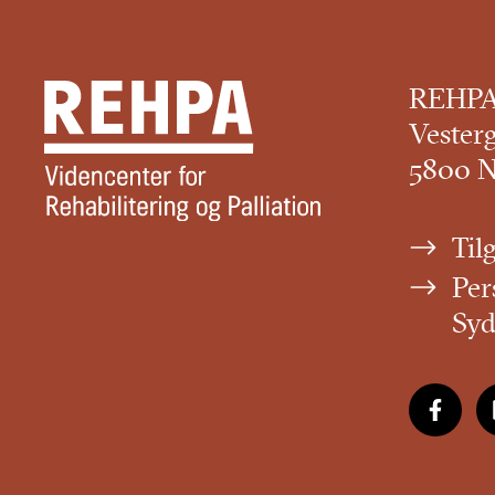
REHP
Vester
5800 
Til
Per
Sy