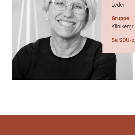
Leder
Gruppe
Klinikerg
Se SDU-pr