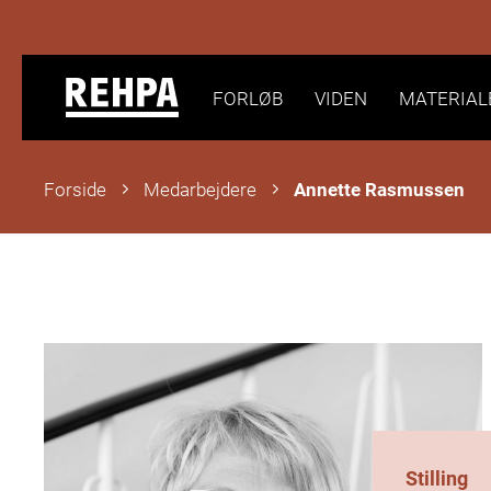
FORLØB
VIDEN
MATERIAL
Forside
Medarbejdere
Annette Rasmussen
Stilling