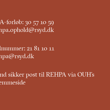
-forløb:
30 57 10 59
hpa.ophold@rsyd.dk
dnummer:
21 81 10 11
hpa@rsyd.dk
nd sikker post til REHPA via OUH’s
emmeside