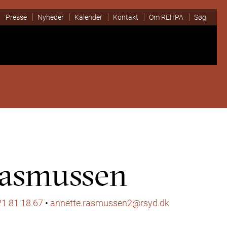
Presse
Nyheder
Kalender
Kontakt
Om REHPA
Søg
Rasmussen
21 81 18 67
•
annette.rasmussen2@rsyd.dk