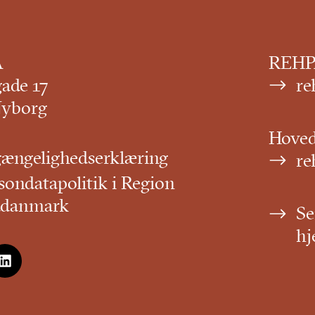
A
REHPA
gade 17
re
Nyborg
Hove
gængelighedserklæring
re
sondatapolitik i Region
ddanmark
Se
hj