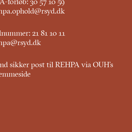
-forløb:
30 57 10 59
hpa.ophold@rsyd.dk
dnummer:
21 81 10 11
hpa@rsyd.dk
nd sikker post til REHPA via OUH’s
emmeside