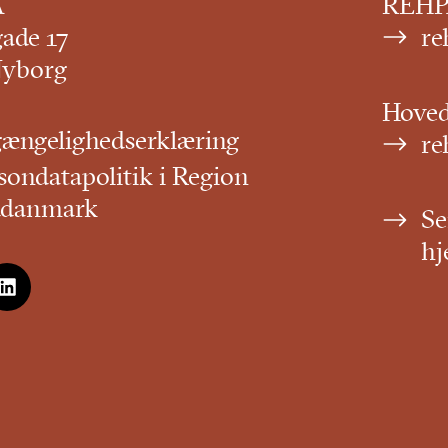
A
REHPA
gade 17
re
Nyborg
Hove
gængelighedserklæring
re
sondatapolitik i Region
ddanmark
Se
hj