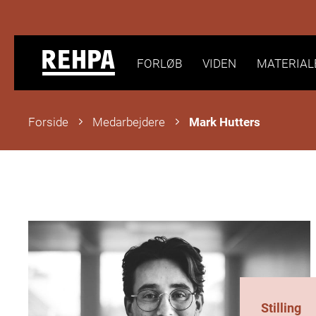
FORLØB
VIDEN
MATERIAL
Forside
Medarbejdere
Mark Hutters
Stilling