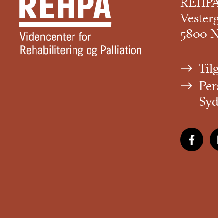
REHP
Vester
5800 
Til
Per
Sy