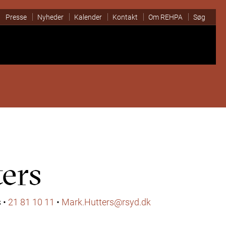
Presse
Nyheder
Kalender
Kontakt
Om REHPA
Søg
ers
s
•
21 81 10 11
•
Mark.Hutters@rsyd.dk