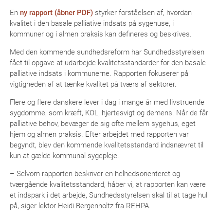
En
ny rapport (åbner PDF)
styrker forståelsen af, hvordan
kvalitet i den basale palliative indsats på sygehuse, i
kommuner og i almen praksis kan defineres og beskrives.
Med den kommende sundhedsreform har Sundhedsstyrelsen
fået til opgave at udarbejde kvalitetsstandarder for den basale
palliative indsats i kommunerne. Rapporten fokuserer på
vigtigheden af at tænke kvalitet på tværs af sektorer.
Flere og flere danskere lever i dag i mange år med livstruende
sygdomme, som kræft, KOL, hjertesvigt og demens. Når de får
palliative behov, bevæger de sig ofte mellem sygehus, eget
hjem og almen praksis. Efter arbejdet med rapporten var
begyndt, blev den kommende kvalitetsstandard indsnævret til
kun at gælde kommunal sygepleje.
– Selvom rapporten beskriver en helhedsorienteret og
tværgående kvalitetsstandard, håber vi, at rapporten kan være
et indspark i det arbejde, Sundhedsstyrelsen skal til at tage hul
på, siger lektor Heidi Bergenholtz fra REHPA.