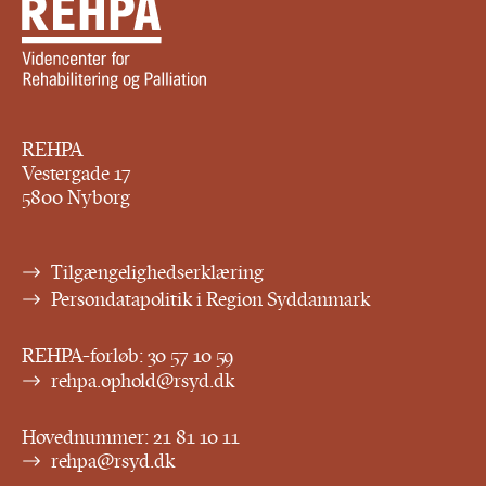
REHPA
Vestergade 17
5800 Nyborg
Tilgængelighedserklæring
Persondatapolitik i Region Syddanmark
REHPA-forløb:
30 57 10 59
rehpa.ophold@rsyd.dk
Hovednummer:
21 81 10 11
rehpa@rsyd.dk