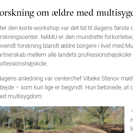
orskning om ældre med multisy
ter den korte workshop var det tid til dagens første
rskningscenter. NAMU er den mundrette forkortelse, m
vendt forskning blandt ældre borgere i livet med Mu
artnerskab mellem alle landets professionshøjskole
ofessionshøjskole.
dagens anledning var centerchef Vibeke Stenov mødt
bejde – som kun lige er begyndt. Hun betonede, at ce
ed multisygdom:
–
m
l