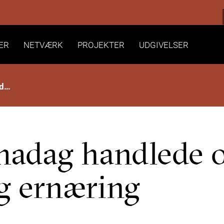
ER
NETVÆRK
PROJEKTER
UDGIVELSER
Sidste NNE-temadag handlede om multisygdom og ernæring
madag handlede 
g ernæring