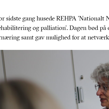
or sidste gang husede REHPA ’Nationalt N
ehabilitering og palliation’. Dagen bød 
rnæring samt gav mulighed for at netværk