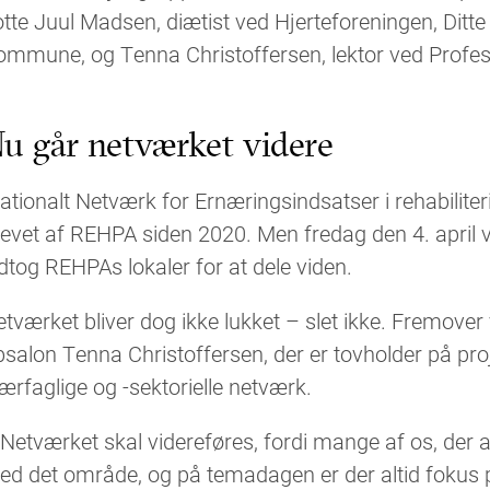
tte Juul Madsen, diætist ved Hjerteforeningen, Ditt
ommune, og Tenna Christoffersen, lektor ved Profes
u går netværket videre
ationalt Netværk for Ernæringsindsatser i rehabiliteri
evet af REHPA siden 2020. Men fredag den 4. april v
dtog REHPAs lokaler for at dele viden.
tværket bliver dog ikke lukket – slet ikke. Fremover
salon Tenna Christoffersen, der er tovholder på proj
ærfaglige og -sektorielle netværk.
Netværket skal videreføres, fordi mange af os, der a
d det område, og på temadagen er der altid fokus p