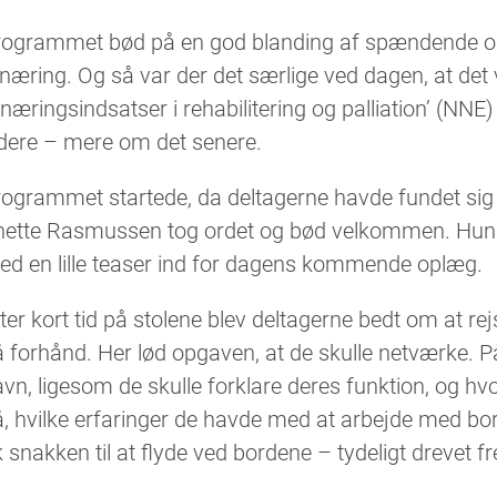
rogrammet bød på en god blanding af spændende o
næring. Og så var der det særlige ved dagen, at det 
næringsindsatser i rehabilitering og palliation’ (NN
idere – mere om det senere.
ogrammet startede, da deltagerne havde fundet sig ti
nette Rasmussen tog ordet og bød velkommen. Hun g
ed en lille teaser ind for dagens kommende oplæg.
ter kort tid på stolene blev deltagerne bedt om at rej
 forhånd. Her lød opgaven, at de skulle netværke. P
vn, ligesom de skulle forklare deres funktion, og h
, hvilke erfaringer de havde med at arbejde med bo
k snakken til at flyde ved bordene – tydeligt drevet