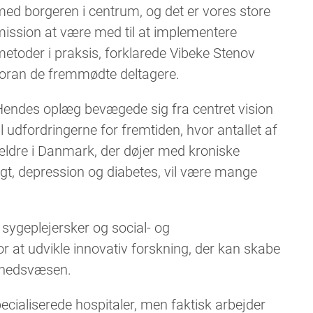
ed borgeren i centrum, og det er vores store
ission at være med til at implementere
etoder i praksis, forklarede Vibeke Stenov
foran de fremmødte deltagere.
Hendes oplæg bevægede sig fra centret vision
il udfordringerne for fremtiden, hvor antallet af
ældre i Danmark, der døjer med kroniske
, depression og diabetes, vil være mange
 sygeplejersker og social- og
or at udvikle innovativ forskning, der kan skabe
dhedsvæsen.
ecialiserede hospitaler, men faktisk arbejder