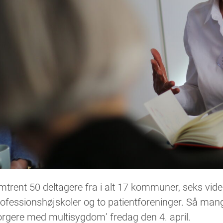
trent 50 deltagere fra i alt 17 kommuner, seks viden
ofessionshøjskoler og to patientforeninger. Så man
rgere med multisygdom’ fredag den 4. april.