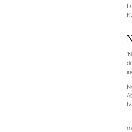
Lo
K
N
’N
dr
in
Ne
Ab
tv
– 
me