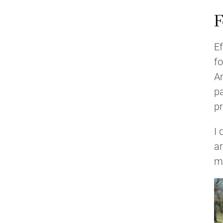
F
Ef
fo
An
p
pr
I 
ar
m