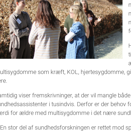
m
m
m
t
ultisygdomme som kræft, KOL, hjertesygdomme, gigt
ere.
mtidig viser fremskrivninger, at der vil mangle både
ndhedsassistenter i tusindvis. Derfor er der behov f
ærdi for ældre med multisygdomme i det nære sun
En stor del af sundhedsforskningen er rettet mod sp