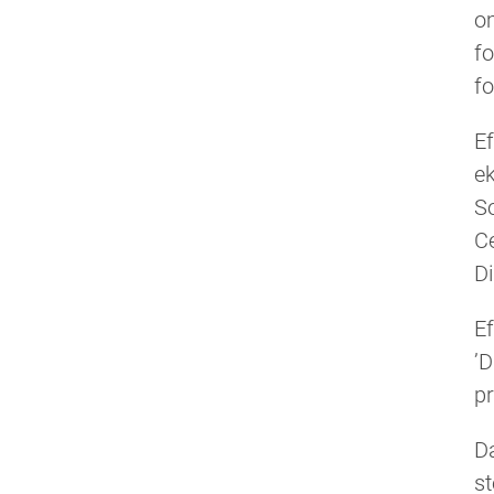
om
fo
fo
Ef
ek
So
C
D
Ef
’D
pr
D
st