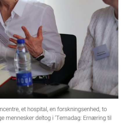
centre, et hospital, en forskningsenhed, to
ge mennesker deltog i ’Temadag: Ernæring til