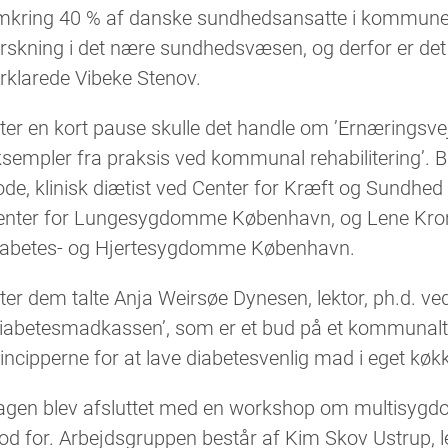
kring 40 % af danske sundhedsansatte i kommunerne
rskning i det nære sundhedsvæsen, og derfor er det
rklarede Vibeke Stenov.
ter en kort pause skulle det handle om ’Ernæringsv
sempler fra praksis ved kommunal rehabilitering’. 
de, klinisk diætist ved Center for Kræft og Sundhed 
enter for Lungesygdomme København, og Lene Kroman
iabetes- og Hjertesygdomme København.
ter dem talte Anja Weirsøe Dynesen, lektor, ph.d. 
iabetesmadkassen’, som er et bud på et kommunalt ti
incipperne for at lave diabetesvenlig mad i eget køkk
agen blev afsluttet med en workshop om multisyg
od for. Arbejdsgruppen består af Kim Skov Ustrup, 