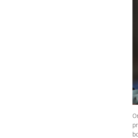
Om
pr
bo