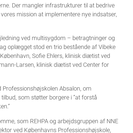
. Der mangler infrastrukturer til at bedrive
 vores mission at implementere nye indsatser,
ejledning ved multisygdom – betragtninger og
Bag oplægget stod en trio bestående af Vibeke
København, Sofie Ehlers, klinisk diætist ved
n-Larsen, klinisk diætist ved Center for
ved Professionshøjskolen Absalon, om
lbud, som støtter borgere i ”at forstå
en.”
domme, som REHPA og arbejdsgruppen af NNE
lektor ved Københavns Professionshøjskole,