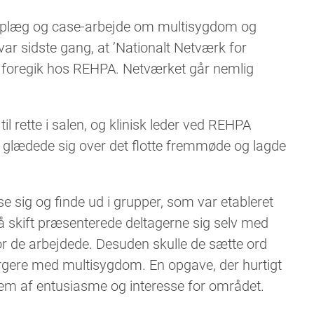
plæg og case-arbejde om multisygdom og
var sidste gang, at ’Nationalt Netværk for
E) foregik hos REHPA. Netværket går nemlig
l rette i salen, og klinisk leder ved REHPA
lædede sig over det flotte fremmøde og lagde
se sig og finde ud i grupper, som var etableret
å skift præsenterede deltagerne sig selv med
vor de arbejdede. Desuden skulle de sætte ord
rgere med multisygdom. En opgave, der hurtigt
 frem af entusiasme og interesse for området.