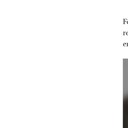
F
r
e