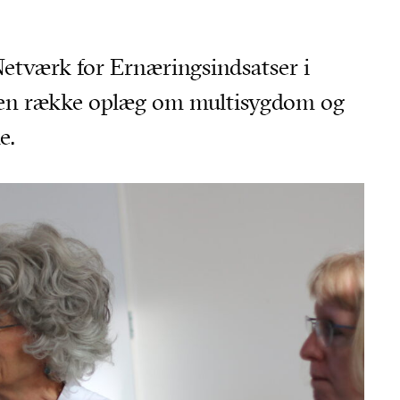
etværk for Ernæringsindsatser i
på en række oplæg om multisygdom og
e.