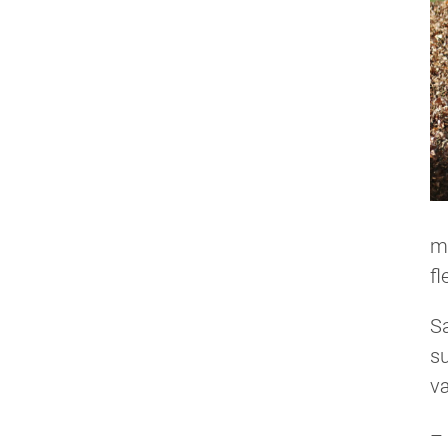
m
fl
Sa
su
v
– 