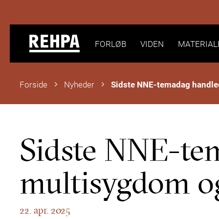
FORLØB
VIDEN
MATERIAL
Forside
Nyheder
Sidste NNE-te
multisygdom o
22. apr. 2025