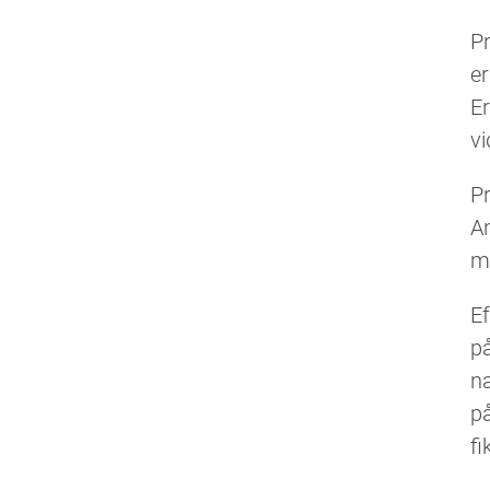
P
er
Er
v
Pr
A
m
Ef
på
na
på
fi