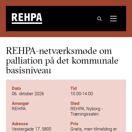
REHPA-netværksmøde om
palliation på det kommunale
basisniveau
Dato
Tid
06. oktober 2026
10.00-14.00
Arrangør
Sted
REHPA
REHPA, Nyborg -
Træningssalen
Adresse
Pris
Vestergade 17, 5800
Gratis, men tilmelding er