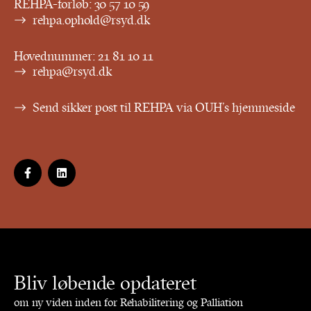
REHPA-forløb:
30 57 10 59
rehpa.ophold@rsyd.dk
Hovednummer:
21 81 10 11
rehpa@rsyd.dk
Send sikker post til REHPA via OUH’s hjemmeside
Bliv løbende opdateret
om ny viden inden for Rehabilitering og Palliation