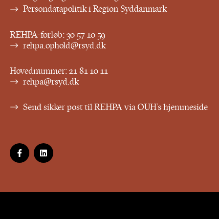
Persondatapolitik i Region Syddanmark
REHPA-forløb:
30 57 10 59
rehpa.ophold@rsyd.dk
Hovednummer:
21 81 10 11
rehpa@rsyd.dk
Send sikker post til REHPA via OUH’s hjemmeside