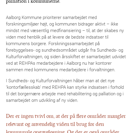
palliation i kommunerne.
Aalborg Kommune prioriterer samarbejdet med
forskningsmiljøer højt, og kommunen bidrager aktivt – ikke
mindst med væsentlig medfinansiering – til, at der skabes ny
viden med henblik på at levere de bedste indsatser til
kommunens borgere. Forskningssamarbejdet på
forebyggelses- og sundhedsområdet udgår fra Sundheds- og
Kulturforvaltningen, og siden årsskiftet er samarbejdet udvidet
ved at REHPAs medarbejdere i Aalborg nu har kontorer
sammen med kommunens medarbejdere i forvaltningen.
I Sundheds- og Kulturforvaltningen håber man at det nye
’kontorfællesskab’ med REHPA kan styrke indsatsen i forhold
til det borgernære arbejde med rehabilitering og palliation og i
samarbejdet om udvikling af ny viden.
Der er ingen tvivl om, at der på flere områder mangler
relevant og anvendelig viden til brug for den
kommunale opgaveløsning. Og der er også områder,