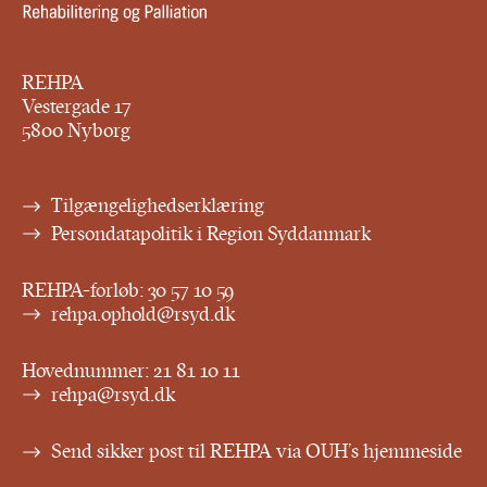
REHPA
Vestergade 17
5800 Nyborg
Tilgængelighedserklæring
Persondatapolitik i Region Syddanmark
REHPA-forløb:
30 57 10 59
rehpa.ophold@rsyd.dk
Hovednummer:
21 81 10 11
rehpa@rsyd.dk
Send sikker post til REHPA via OUH’s hjemmeside