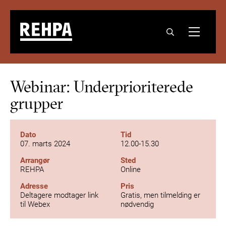
Webinar: Underprioriterede
grupper
Dato
Tid
07. marts 2024
12.00-15.30
Arrangør
Sted
REHPA
Online
Adresse
Pris
Deltagere modtager link
Gratis, men tilmelding er
til Webex
nødvendig