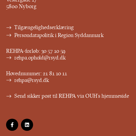
5800 Nyborg
Tilgængelighedserklæring
Persondatapolitik i Region Syddanmark
REHPA-forløb:
30 57 10 59
rehpa.ophold@rsyd.dk
Hovednummer:
21 81 10 11
rehpa@rsyd.dk
Send sikker post til REHPA via OUH’s hjemmeside