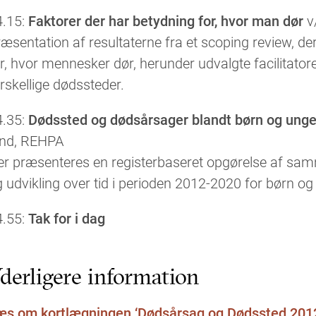
4.15:
Faktorer der har betydning for, hvor man dør
v
æsentation af resultaterne fra et scoping review, de
r, hvor mennesker dør, herunder udvalgte facilitatorer
rskellige dødssteder.
4.35:
Dødssted og dødsårsager blandt børn og ung
ind, REHPA
er præsenteres en registerbaseret opgørelse af 
 udvikling over tid i perioden 2012-2020 for børn og 
4.55:
Tak for i dag
derligere information
æs om kortlægningen ‘Dødsårsag og Dødssted 201