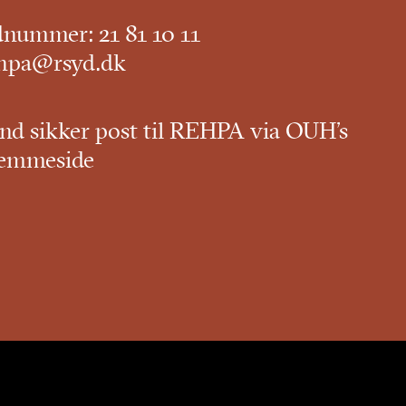
dnummer:
21 81 10 11
hpa@rsyd.dk
nd sikker post til REHPA via OUH’s
emmeside