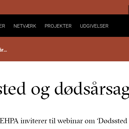
ER
NETVÆRK
PROJEKTER
UDGIVELSER
Webinar: Dødssted og dødsårsag
ted og dødsårsa
EHPA inviterer til webinar om ‘Dødssted