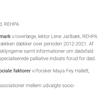
nd, REHPA
nmark
v/overlæge, lektor Lene Jarlbæk, REHPA
 rækken dækker over perioden 2012-2021. Af
hedsklyngerne samt informationer om dødsfald
cialiserede palliative indsats forud for død.
ciale faktorer
v/forsker Maya Fey Hallett,
associationer mellem udvalgte socio-