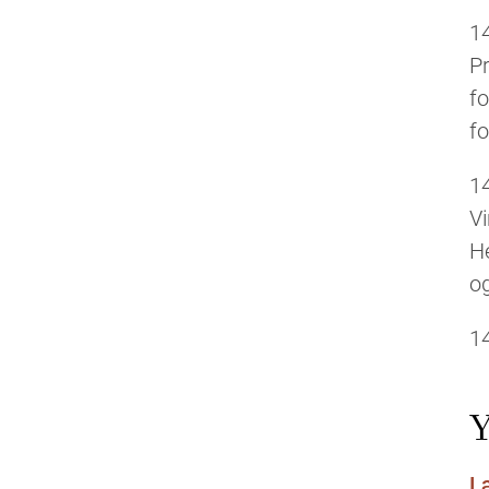
1
Pr
fo
fo
1
V
H
og
1
Y
L