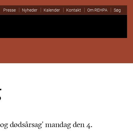
Presse
Nyheder
Kalender
Kontakt
Om REHPA
Søg
g
 og dødsårsag’ mandag den 4.