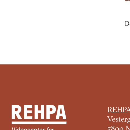
D
REHP
Vester
5800 