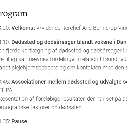
rogram
3.00:
Velkomst
v/videncenterchef Ane Bonnerup Vi
3.10:
Dødssted og dødsårsager blandt voksne i Da
en fjerde kortlægning af dødssted og dødsårsager i
e tiltag kan nævnes fordelinger i relation til sund
andt plejehjemsbeboere og om kontakten med den spe
3.45:
Associationer mellem dødssted og udvalgte so
EHPA
æsentation af foreløbige resultater, der har set på 
emografiske faktorer og dødssted.
4.05:
Pause