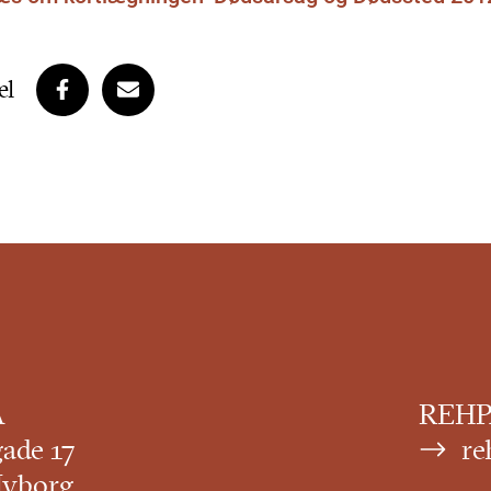
el
A
REHPA
gade 17
re
Nyborg