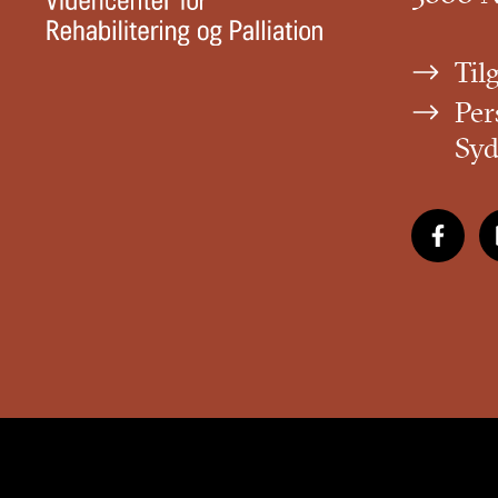
Til
Per
Sy