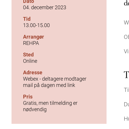
Dato
d
04. december 2023
Tid
We
13.00-15.00
O
Arrangør
REHPA
V
Sted
Online
Adresse
T
Webex - deltagere modtager
mail på dagen med link
Ti
Pris
Gratis, men tilmelding er
Du
nødvendig
Hu