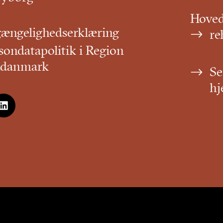
Hove
gængelighedserklæring
re
sondatapolitik i Region
ddanmark
Se
hj