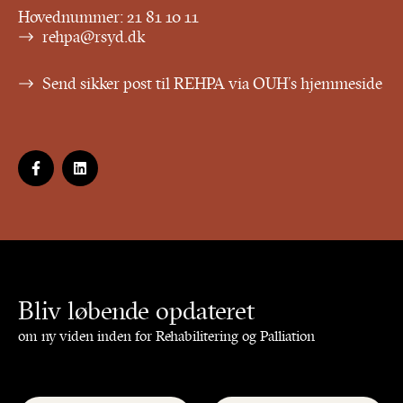
Hovednummer:
21 81 10 11
rehpa@rsyd.dk
Send sikker post til REHPA via OUH’s hjemmeside
Bliv løbende opdateret
om ny viden inden for Rehabilitering og Palliation