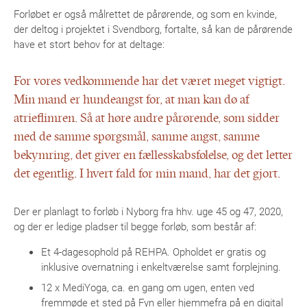
Forløbet er også målrettet de pårørende, og som en kvinde,
der deltog i projektet i Svendborg, fortalte, så kan de pårørende
have et stort behov for at deltage:
For vores vedkommende har det været meget vigtigt.
Min mand er hundeangst for, at man kan dø af
atrieflimren. Så at høre andre pårørende, som sidder
med de samme spørgsmål, samme angst, samme
bekymring, det giver en fællesskabsfølelse, og det letter
det egentlig. I hvert fald for min mand, har det gjort.
Der er planlagt to forløb i Nyborg fra hhv. uge 45 og 47, 2020,
og der er ledige pladser til begge forløb, som består af:
Et 4-dagesophold på REHPA. Opholdet er gratis og
inklusive overnatning i enkeltværelse samt forplejning.
12 x MediYoga, ca. en gang om ugen, enten ved
fremmøde et sted på Fyn eller hjemmefra på en digital