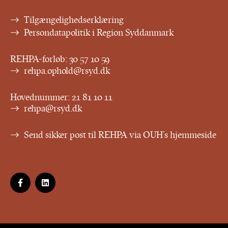
Tilgængelighedserklæring
Persondatapolitik i Region Syddanmark
REHPA-forløb:
30 57 10 59
rehpa.ophold@rsyd.dk
Hovednummer:
21 81 10 11
rehpa@rsyd.dk
Send sikker post til REHPA via OUH’s hjemmeside