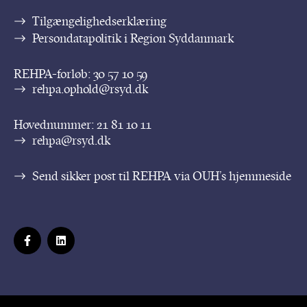
Tilgængelighedserklæring
Persondatapolitik i Region Syddanmark
REHPA-forløb:
30 57 10 59
rehpa.ophold@rsyd.dk
Hovednummer:
21 81 10 11
rehpa@rsyd.dk
Send sikker post til REHPA via OUH’s hjemmeside