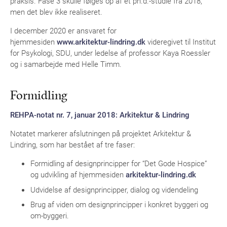
praksis. Fase 3 skulle følges op af et ph.d.-studie fra 2018,
men det blev ikke realiseret.
I december 2020 er ansvaret for
hjemmesiden
www.arkitektur-lindring.dk
videregivet til Institut
for Psykologi, SDU, under ledelse af professor Kaya Roessler
og i samarbejde med Helle Timm.
Formidling
REHPA-notat nr. 7, januar 2018: Arkitektur & Lindring
Notatet markerer afslutningen på projektet Arkitektur &
Lindring, som har bestået af tre faser:
Formidling af designprincipper for “Det Gode Hospice”
og udvikling af hjemmesiden
arkitektur-lindring.dk
Udvidelse af designprincipper, dialog og videndeling
Brug af viden om designprincipper i konkret byggeri og
om-byggeri.