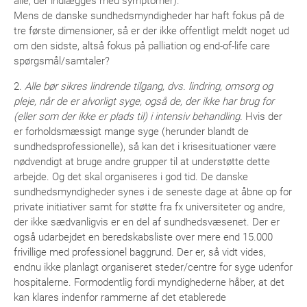
alle, der indlægges med symptomer).
Mens de danske sundhedsmyndigheder har haft fokus på de
tre første dimensioner, så er der ikke offentligt meldt noget ud
om den sidste, altså fokus på palliation og end-of-life care
spørgsmål/samtaler?
2.
Alle bør sikres lindrende tilgang, dvs. lindring, omsorg og
pleje, når de er alvorligt syge, også de, der ikke har brug for
(eller som der ikke er plads til) i intensiv behandling.
Hvis der
er forholdsmæssigt mange syge (herunder blandt de
sundhedsprofessionelle), så kan det i krisesituationer være
nødvendigt at bruge andre grupper til at understøtte dette
arbejde. Og det skal organiseres i god tid. De danske
sundhedsmyndigheder synes i de seneste dage at åbne op for
private initiativer samt for støtte fra fx universiteter og andre,
der ikke sædvanligvis er en del af sundhedsvæsenet. Der er
også udarbejdet en beredskabsliste over mere end 15.000
frivillige med professionel baggrund. Der er, så vidt vides,
endnu ikke planlagt organiseret steder/centre for syge udenfor
hospitalerne. Formodentlig fordi myndighederne håber, at det
kan klares indenfor rammerne af det etablerede