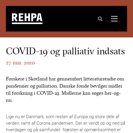
COVID-19 og palliativ indsats
27. mar. 2020
Forskere i Skotland har gennemført litteraturstudie om
pandemier og palliation. Danske fonde bevilger midler
til forskning i COVID-19. Midlerne kan søges her-og-
nu.
Lige nu er Danmark, som resten af Europa og store dele af
verden, ramt af Corona pandemien. Der er vendt op og ned på
hverdagen og på samfundet. Næsten al opmærksomhed er