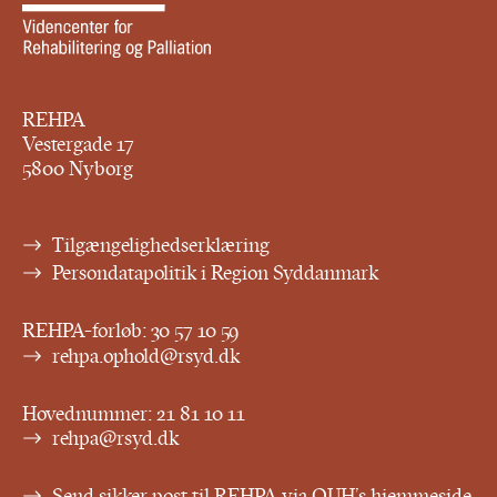
REHPA
Vestergade 17
5800 Nyborg
Tilgængelighedserklæring
Persondatapolitik i Region Syddanmark
REHPA-forløb:
30 57 10 59
rehpa.ophold@rsyd.dk
Hovednummer:
21 81 10 11
rehpa@rsyd.dk
Send sikker post til REHPA via OUH’s hjemmeside