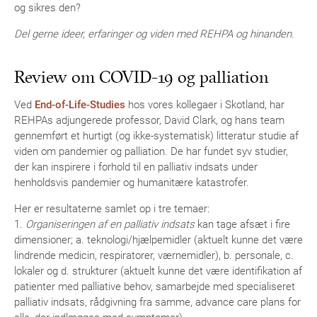
og sikres den?
Del gerne ideer, erfaringer og viden med REHPA og hinanden.
Review om COVID-19 og palliation
Ved
End-of-Life-Studies
hos vores kollegaer i Skotland, har
REHPAs adjungerede professor, David Clark, og hans team
gennemført et hurtigt (og ikke-systematisk) litteratur studie af
viden om pandemier og palliation. De har fundet syv studier,
der kan inspirere i forhold til en palliativ indsats under
henholdsvis pandemier og humanitære katastrofer.
Her er resultaterne samlet op i tre temaer:
1.
Organiseringen af en palliativ indsats
kan tage afsæt i fire
dimensioner; a. teknologi/hjælpemidler (aktuelt kunne det være
lindrende medicin, respiratorer, værnemidler), b. personale, c.
lokaler og d. strukturer (aktuelt kunne det være identifikation af
patienter med palliative behov, samarbejde med specialiseret
palliativ indsats, rådgivning fra samme, advance care plans for