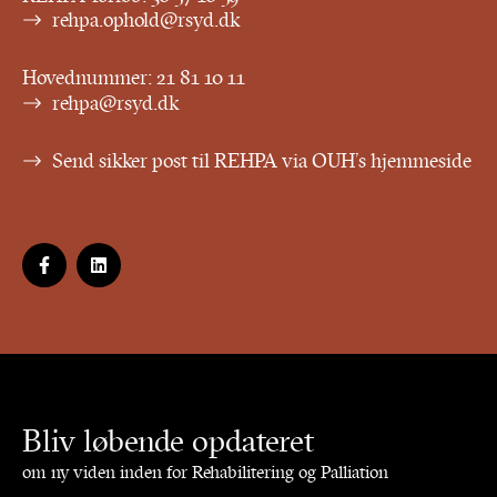
rehpa.ophold@rsyd.dk
Hovednummer:
21 81 10 11
rehpa@rsyd.dk
Send sikker post til REHPA via OUH’s hjemmeside
Bliv løbende opdateret
om ny viden inden for Rehabilitering og Palliation