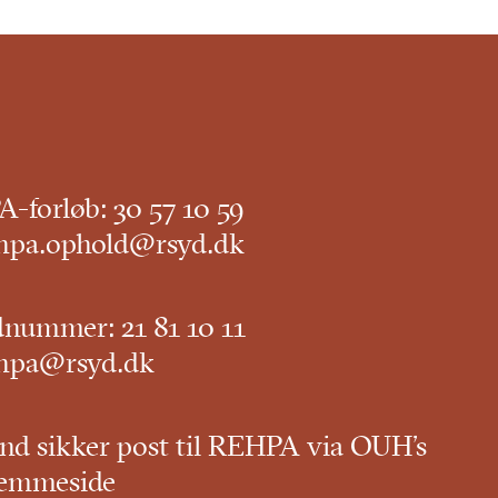
-forløb:
30 57 10 59
hpa.ophold@rsyd.dk
dnummer:
21 81 10 11
hpa@rsyd.dk
nd sikker post til REHPA via OUH’s
emmeside