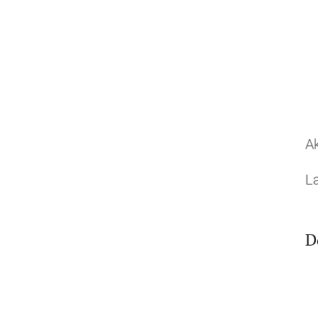
Ak
L
D