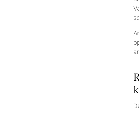
V
se
An
op
an
R
k
De