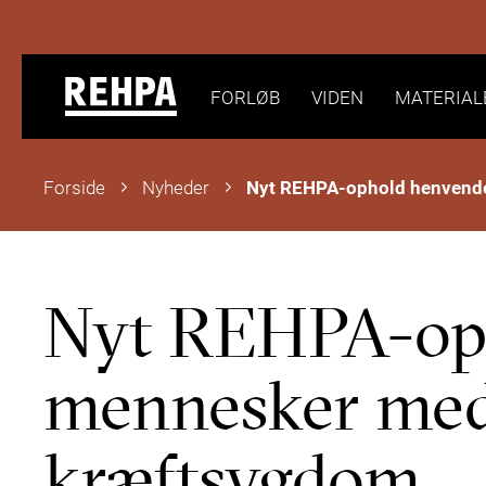
FORLØB
VIDEN
MATERIAL
Forside
Nyheder
Nyt REHPA-opho
mennesker med 
kræftsygdom