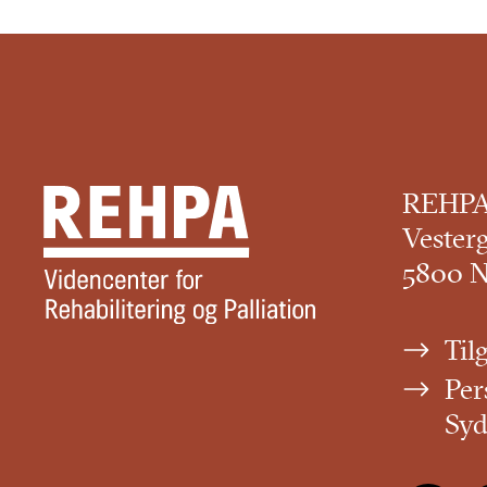
REHP
Vester
5800 
Til
Per
Sy