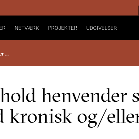
ER
NETVÆRK
PROJEKTER
UDGIVELSER
Nyt REHPA-ophold henvender sig til mennesker med kronisk og/eller uhelbredelig kræftsygdom
ld henvender si
kronisk og/eller