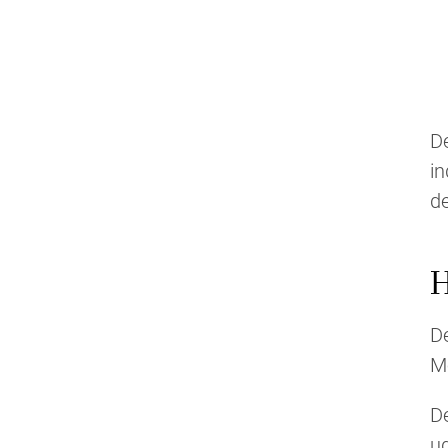
De
in
de
H
De
Me
D
ud