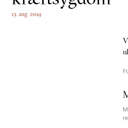
13. aug. 2019
V
u
Fo
M
Må
re