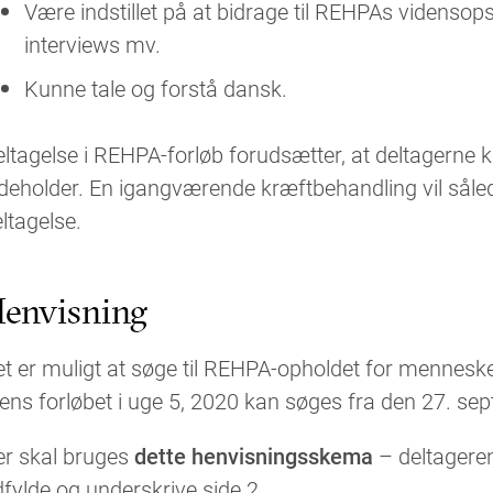
Være indstillet på at bidrage til REHPAs videnso
interviews mv.
Kunne tale og forstå dansk.
ltagelse i REHPA-forløb forudsætter, at deltagerne ka
deholder. En igangværende kræftbehandling vil såled
ltagelse.
envisning
t er muligt at søge til REHPA-opholdet for mennes
ns forløbet i uge 5, 2020 kan søges fra den 27. se
er skal bruges
dette henvisningsskema
– deltageren
fylde og underskrive side 2.