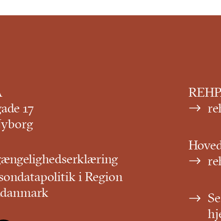
A
REHPA
gade 17
re
Nyborg
Hove
gængelighedserklæring
re
sondatapolitik i Region
ddanmark
Se
hj