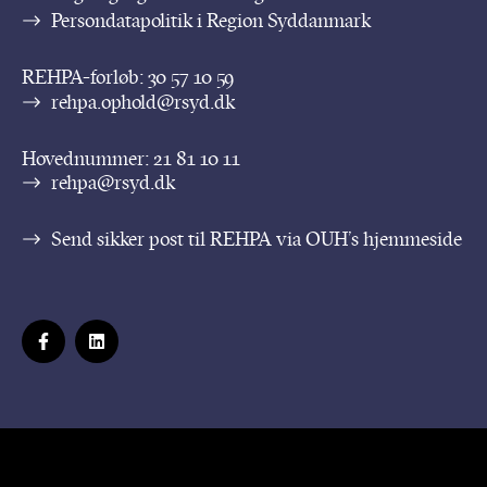
Persondatapolitik i Region Syddanmark
REHPA-forløb:
30 57 10 59
rehpa.ophold@rsyd.dk
Hovednummer:
21 81 10 11
rehpa@rsyd.dk
Send sikker post til REHPA via OUH’s hjemmeside