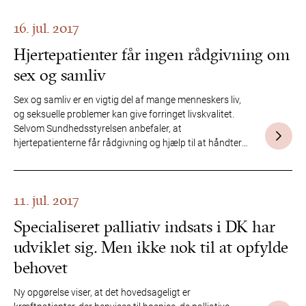
16. jul. 2017
Hjertepatienter får ingen rådgivning om
sex og samliv
Sex og samliv er en vigtig del af mange menneskers liv,
og seksuelle problemer kan give forringet livskvalitet.
Selvom Sundhedsstyrelsen anbefaler, at
hjertepatienterne får rådgivning og hjælp til at håndtere
deres liv med en hjertesygdom, så får kun et fåtal af
patienterne rådgivning om, hvordan de håndterer deres
sexliv trods sygdommen.
11. jul. 2017
Specialiseret palliativ indsats i DK har
udviklet sig. Men ikke nok til at opfylde
behovet
Ny opgørelse viser, at det hovedsageligt er