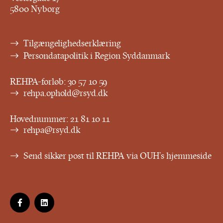
5800 Nyborg
Tilgængelighedserklæring
Persondatapolitik i Region Syddanmark
REHPA-forløb:
30 57 10 59
rehpa.ophold@rsyd.dk
Hovednummer:
21 81 10 11
rehpa@rsyd.dk
Send sikker post til REHPA via OUH’s hjemmeside