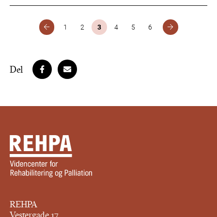
1
2
3
4
5
6
Del
REHPA
Vestergade 17