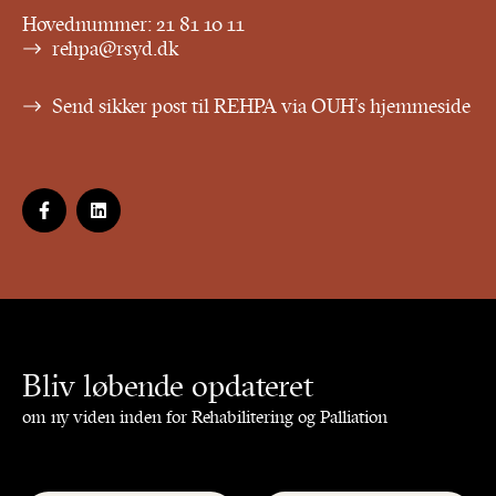
Hovednummer:
21 81 10 11
rehpa@rsyd.dk
Send sikker post til REHPA via OUH’s hjemmeside
Bliv løbende opdateret
om ny viden inden for Rehabilitering og Palliation