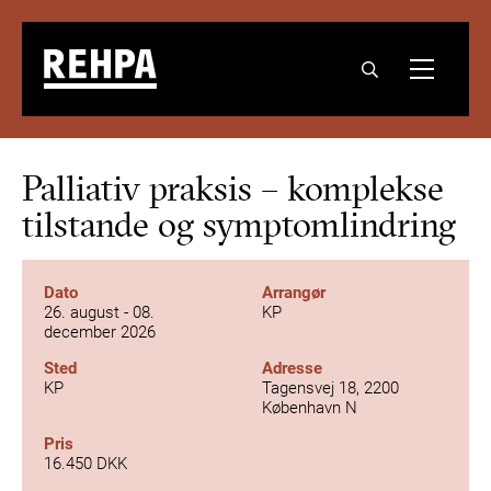
Palliativ praksis – komplekse
tilstande og symptomlindring
Dato
Arrangør
26. august - 08.
KP
december 2026
Sted
Adresse
KP
Tagensvej 18, 2200
København N
Pris
16.450 DKK