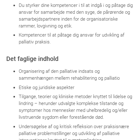
Du styrker dine kompetencer i til at indgå i og påtage dig
ansvar for samarbejde med den syge, de pårørende og
samarbejdspartnere inden for de organisatoriske
rammer, lovgivning og etik.
Kompetencer til at påtage dig ansvar for udvikling af
palliativ praksis.
Det faglige indhold
Organisering af den palliative indsats og
sammenhængen mellem rehabilitering og palliatio
Etiske og juridiske aspekter
Tilgange, teorier og kliniske metoder knyttet til lidelse og
lindring – herunder udvalgte komplekse tilstande og
symptomer hos mennesker med uhelbredelig og/eller
livstruende sygdom eller forestående død.
Undersøgelse af og kritisk refleksion over praksisnære
palliative problemstillinger og udvikling af palliative
interventioner knyttet til symptomlindring.